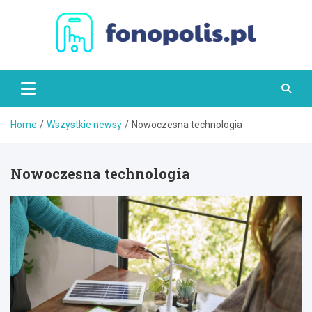
Skip
to
content
Fonopolis.pl
Home
Wszystkie newsy
Nowoczesna technologia
Nowoczesna technologia