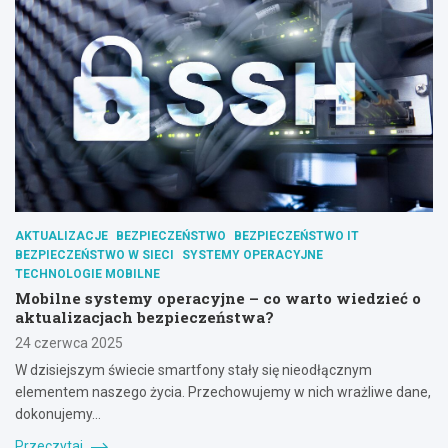
AKTUALIZACJE
BEZPIECZEŃSTWO
BEZPIECZEŃSTWO IT
BEZPIECZEŃSTWO W SIECI
SYSTEMY OPERACYJNE
TECHNOLOGIE MOBILNE
Mobilne systemy operacyjne – co warto wiedzieć o
aktualizacjach bezpieczeństwa?
24 czerwca 2025
W dzisiejszym świecie smartfony stały się nieodłącznym
elementem naszego życia. Przechowujemy w nich wrażliwe dane,
dokonujemy…
Przeczytaj