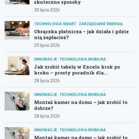
skuteczne sposoby
30 lipca 2026
TECHNOLOGIA SMART
ZARZĄDZANIE ENERGIĄ
Obrączka płatnicza – jak działa i gdzie
nią zapłacisz?
29 lipca 2026
INNOWACJE
TECHNOLOGIA MOBILNA
Jak zrobić tabelę w Excelu krok po
kroku – prosty poradnik dla
początkujących
28 lipca 2026
INNOWACJE
TECHNOLOGIA MOBILNA
Montaż kamer na domu – jak zrobić to
dobrze?
28 lipca 2026
INNOWACJE
TECHNOLOGIA MOBILNA
Montaż kamer na domu – jak zrobić to