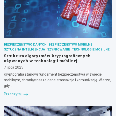
BEZPIECZEŃSTWO DANYCH
BEZPIECZEŃSTWO MOBILNE
SZTUCZNA INTELIGENCJA
SZYFROWANIE
TECHNOLOGIE MOBILNE
Struktura algorytmów kryptograficznych
używanych w technologii mobilnej
7 lipca 2025
Kryptografia stanowi fundament bezpieczeństwa w świecie
mobilnym, chroniąc nasze dane, transakcje i komunikację. W erze,
gdy…
Przeczytaj