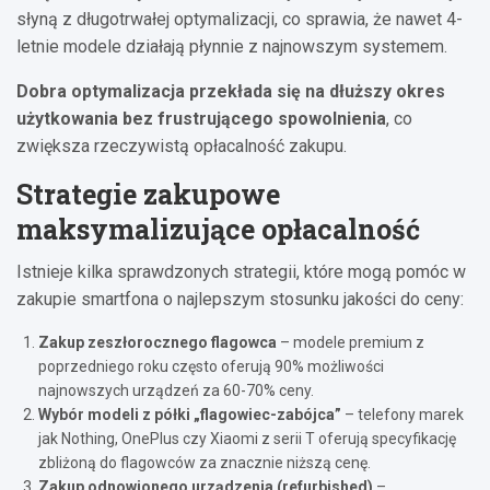
słyną z długotrwałej optymalizacji, co sprawia, że nawet 4-
letnie modele działają płynnie z najnowszym systemem.
Dobra optymalizacja przekłada się na dłuższy okres
użytkowania bez frustrującego spowolnienia
, co
zwiększa rzeczywistą opłacalność zakupu.
Strategie zakupowe
maksymalizujące opłacalność
Istnieje kilka sprawdzonych strategii, które mogą pomóc w
zakupie smartfona o najlepszym stosunku jakości do ceny:
Zakup zeszłorocznego flagowca
– modele premium z
poprzedniego roku często oferują 90% możliwości
najnowszych urządzeń za 60-70% ceny.
Wybór modeli z półki „flagowiec-zabójca”
– telefony marek
jak Nothing, OnePlus czy Xiaomi z serii T oferują specyfikację
zbliżoną do flagowców za znacznie niższą cenę.
Zakup odnowionego urządzenia (refurbished)
–