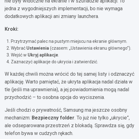
nie były widoczne na ekranie i w szufladzie aplikacji. To
jedna z wygodniejszych implementacji, bo nie wymaga
dodatkowych aplikacji ani zmiany launchera.
Kroki:
Przytrzymać palec na pustym miejscu na ekranie głównym.
Wybrać
Ustawienia
(czasem: „Ustawienia ekranu głównego”).
Wejść w
Ukryj aplikacje
.
Zaznaczyć aplikacje do ukrycia i zatwierdzić.
W każdej chwili można wrócić do tej samej listy i odznaczyć
aplikację. Warto pamiętać, że ukryta aplikacja nadal działa w
tle (jeśli ma uprawnienia), a jej powiadomienia mogą nadal
przychodzić – to osobna opcja do wyciszenia.
Jeśli chodzi o prywatność, Samsung ma jeszcze osobny
mechanizm:
Bezpieczny folder
. To już nie tylko „ukrycie”,
ale odseparowana przestrzeń z blokadą. Sprawdza się, gdy
telefon bywa w cudzych rękach.