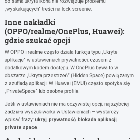
bo sama ukryta ikona nie rozwiązuje problemu
„wyskakujących” treści na lock screenie.
Inne nakładki
(OPPO/realme/OnePlus, Huawei):
gdzie szukać opcji
W OPPO i realme często działa funkcja typu „Ukryte
aplikacje” w ustawieniach prywatności, czasem z
dodatkowym kodem dostępu. W OnePlus bywa to w
obszarze „Ukryta przestrzeń” (Hidden Space) powiązanym
z szufladą aplikacji. W Huawei (EMUI) często spotyka się
„PrivateSpace” lub osobne profile.
Jeśli w ustawieniach nie ma oczywistej opcji, najszybciej
zadziała wyszukiwarka w Ustawieniach – wystarczy
wpisać frazy:
ukryj
,
prywatność
,
blokada aplikacji
,
private space
.