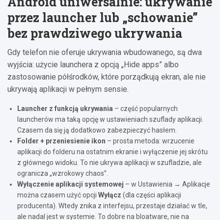
Android uniwersalnie: ukrywanie
przez launcher lub „schowanie”
bez prawdziwego ukrywania
Gdy telefon nie oferuje ukrywania wbudowanego, są dwa
wyjścia: użycie launchera z opcją „Hide apps” albo
zastosowanie półśrodków, które porządkują ekran, ale nie
ukrywają aplikacji w pełnym sensie.
Launcher z funkcją ukrywania
– część popularnych
launcherów ma taką opcję w ustawieniach szuflady aplikacji.
Czasem da się ją dodatkowo zabezpieczyć hasłem.
Folder + przeniesienie ikon
– prosta metoda: wrzucenie
aplikacji do folderu na ostatnim ekranie i wyłączenie jej skrótu
z głównego widoku. To nie ukrywa aplikacji w szufladzie, ale
ogranicza „wzrokowy chaos”.
Wyłączenie aplikacji systemowej
– w Ustawienia → Aplikacje
można czasem użyć opcji
Wyłącz
(dla części aplikacji
producenta). Wtedy znika z interfejsu, przestaje działać w tle,
ale nadal jest w systemie. To dobre na bloatware, nie na