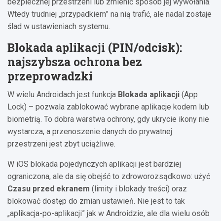
bezpiecznej przestrzeni lub zmienić sposób jej wywołania.
Wtedy trudniej „przypadkiem” na nią trafić, ale nadal zostaje
ślad w ustawieniach systemu.
Blokada aplikacji (PIN/odcisk):
najszybsza ochrona bez
przeprowadzki
W wielu Androidach jest funkcja
Blokada aplikacji
(App
Lock) – pozwala zablokować wybrane aplikacje kodem lub
biometrią. To dobra warstwa ochrony, gdy ukrycie ikony nie
wystarcza, a przenoszenie danych do prywatnej
przestrzeni jest zbyt uciążliwe.
W iOS blokada pojedynczych aplikacji jest bardziej
ograniczona, ale da się obejść to zdroworozsądkowo: użyć
Czasu przed ekranem
(limity i blokady treści) oraz
blokować dostęp do zmian ustawień. Nie jest to tak
„aplikacja-po-aplikacji” jak w Androidzie, ale dla wielu osób