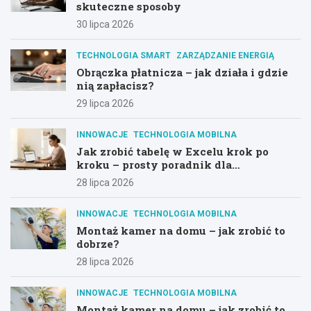
skuteczne sposoby
30 lipca 2026
TECHNOLOGIA SMART
ZARZĄDZANIE ENERGIĄ
Obrączka płatnicza – jak działa i gdzie
nią zapłacisz?
29 lipca 2026
INNOWACJE
TECHNOLOGIA MOBILNA
Jak zrobić tabelę w Excelu krok po
kroku – prosty poradnik dla
początkujących
28 lipca 2026
INNOWACJE
TECHNOLOGIA MOBILNA
Montaż kamer na domu – jak zrobić to
dobrze?
28 lipca 2026
INNOWACJE
TECHNOLOGIA MOBILNA
Montaż kamer na domu – jak zrobić to