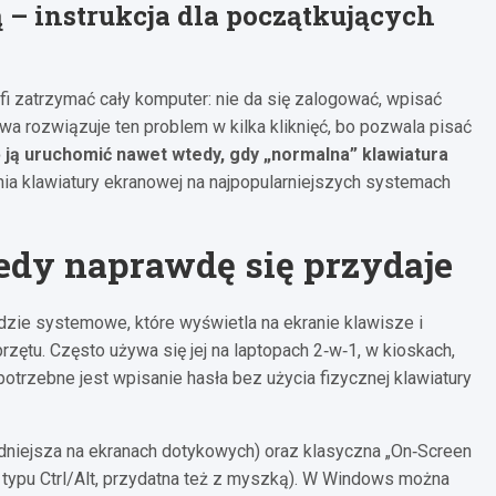
– instrukcja dla początkujących
rafi zatrzymać cały komputer: nie da się zalogować, wpisać
owa rozwiązuje ten problem w kilka kliknięć, bo pozwala pisać
ę ją uruchomić nawet wtedy, gdy „normalna” klawiatura
enia klawiatury ekranowej na najpopularniejszych systemach
edy naprawdę się przydaje
dzie systemowe, które wyświetla na ekranie klawisze i
sprzętu. Często używa się jej na laptopach 2‑w‑1, w kioskach,
otrzebne jest wpisanie hasła bez użycia fizycznej klawiatury
dniejsza na ekranach dotykowych) oraz klasyczna „On‑Screen
 typu Ctrl/Alt, przydatna też z myszką). W Windows można