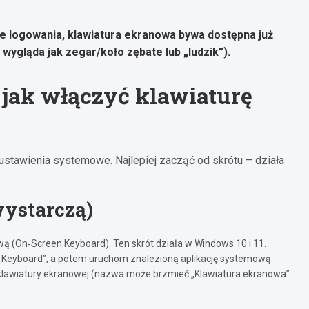
ie logowania, klawiatura ekranowa bywa dostępna już
ygląda jak zegar/koło zębate lub „ludzik”).
jak włączyć klawiaturę
ustawienia systemowe. Najlepiej zacząć od skrótu – działa
wystarczą)
ą (On‑Screen Keyboard). Ten skrót działa w Windows 10 i 11.
 Keyboard”, a potem uruchom znalezioną aplikację systemową.
ie klawiatury ekranowej (nazwa może brzmieć „Klawiatura ekranowa”