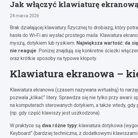
Jak włączyć klawiaturę ekranową 
24 marca 2026
Brak działającej klawiatury fizycznej to drobiazg, który pot
hasła do Wi‑Fi ani wysłać prostego maila. Klawiatura ekran
myszą, dotykiem lub rysikiem.
Największa wartość: da si
nie reaguje
. Poniżej znajdują się konkretne ścieżki włącz
oraz krótkie sposoby na typowe kłopoty.
Klawiatura ekranowa – ki
Klawiatura ekranowa (czasem nazywana wirtualną) to narzę
pozwala „klikać” litery. Sprawdza się nie tylko przy awarii 
na komputerach sterowanych dotykiem, a także wtedy, gdy p
(np. gdy część klawiszy jest uszkodzona).
W praktyce są
dwa różne typy
: klawiatura dotykowa (wygo
Keyboard” (bardziej techniczna, z dodatkowymi klawiszami