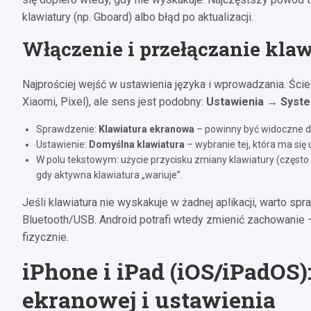
klawiatury (np. Gboard) albo błąd po aktualizacji.
Włączenie i przełączanie kla
Najprościej wejść w ustawienia języka i wprowadzania. Ści
Xiaomi, Pixel), ale sens jest podobny:
Ustawienia → Syste
Sprawdzenie:
Klawiatura ekranowa
– powinny być widoczne d
Ustawienie:
Domyślna klawiatura
– wybranie tej, która ma si
W polu tekstowym: użycie przycisku zmiany klawiatury (często i
gdy aktywna klawiatura „wariuje”.
Jeśli klawiatura nie wyskakuje w żadnej aplikacji, warto sp
Bluetooth/USB. Android potrafi wtedy zmienić zachowanie 
fizycznie.
iPhone i iPad (iOS/iPadOS
ekranowej i ustawienia