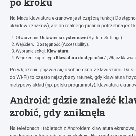
po kroku
Na Macu klawiatura ekranowa jest częścią funkcji Dostępnoś
układów i znaków), ale do realnego pisania potrzebna jest k
Otworzenie:
Ustawienia systemowe
(System Settings).
Wejście w:
Dostępność
(Accessibility).
Wybranie sekcji:
Klawiatura
.
Włączenie opcji typu
Klawiatura dostępności
/ „Włącz klawiat
Po włączeniu pojawia się osobne okno z klawiszami. Da się
do Wi‑Fi) to często najszybszy ratunek, gdy klawiatura fi
nietypowy układ (np. polski programisty), klawiatura ekran
Android: gdzie znaleźć kl
zrobić, gdy zniknęła
Na telefonach i tabletach z Androidem klawiatura ekranow
się dopiero wtedy, gdy nie wyskakuje. Najczęstszy powód to