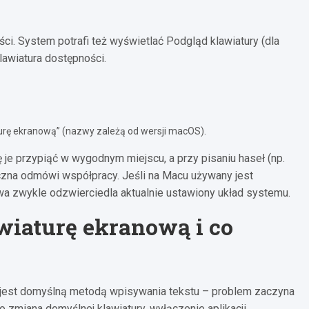
ci. System potrafi też wyświetlać Podgląd klawiatury (dla
lawiatura dostępności.
urę ekranową” (nazwy zależą od wersji macOS).
 je przypiąć w wygodnym miejscu, a przy pisaniu haseł (np.
zyczna odmówi współpracy. Jeśli na Macu używany jest
owa zwykle odzwierciedla aktualnie ustawiony układ systemu.
awiaturę ekranową i co
a jest domyślną metodą wpisywania tekstu – problem zaczyna
 zmiana domyślnej klawiatury, wyłączenie aplikacji