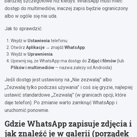
bardziej szczegółowe niż kiedyś. WhatsApp musi mieć
dostęp do multimediów, inaczej zapis będzie ograniczony
albo w ogóle się nie uda.
Jak to sprawdzić:
Wejdź w
Ustawienia
telefonu.
Otwórz
Aplikacje
→ znajdź
WhatsApp
.
Wejdź w
Uprawnienia
.
Upewnij się, że WhatsApp ma dostęp do
Zdjęć i filmów
(lub
Plików i multimediów
— nazwa zależy od Androida).
Jeśli dostęp jest ustawiony na „Nie zezwalaj” albo
„Zezwalaj tylko podczas używania” i coś się gryzie, najlepiej
ustawić standardowe „Zezwalaj” (w granicach opcji, które
daje telefon). Po zmianie warto zamknąć WhatsApp i
uruchomić ponownie.
Gdzie WhatsApp zapisuje zdjęcia i
jak znaleźć je w galerii (porządek