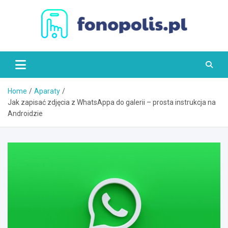
Skip
to
content
Fonopolis.pl
Home
Aparaty
Jak zapisać zdjęcia z WhatsAppa do galerii – prosta instrukcja na
Androidzie