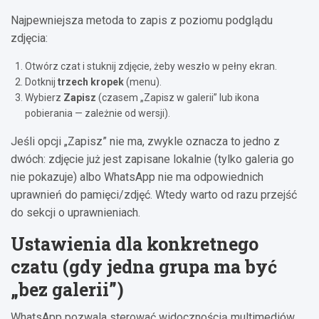
Najpewniejsza metoda to zapis z poziomu podglądu
zdjęcia:
Otwórz czat i stuknij zdjęcie, żeby weszło w pełny ekran.
Dotknij
trzech kropek
(menu).
Wybierz
Zapisz
(czasem „Zapisz w galerii” lub ikona
pobierania — zależnie od wersji).
Jeśli opcji „Zapisz” nie ma, zwykle oznacza to jedno z
dwóch: zdjęcie już jest zapisane lokalnie (tylko galeria go
nie pokazuje) albo WhatsApp nie ma odpowiednich
uprawnień do pamięci/zdjęć. Wtedy warto od razu przejść
do sekcji o uprawnieniach.
Ustawienia dla konkretnego
czatu (gdy jedna grupa ma być
„bez galerii”)
WhatsApp pozwala sterować widocznością multimediów