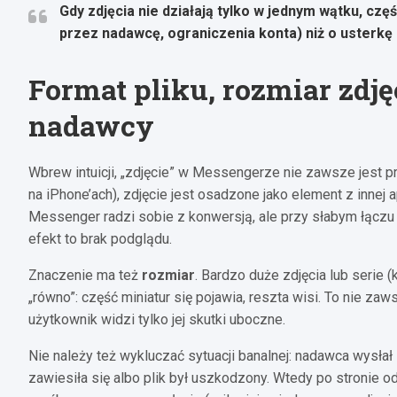
Gdy zdjęcia nie działają tylko w jednym wątku, czę
przez nadawcę, ograniczenia konta) niż o usterkę a
Format pliku, rozmiar zdjęc
nadawcy
Wbrew intuicji, „zdjęcie” w Messengerze nie zawsze jest p
na iPhone’ach), zdjęcie jest osadzone jako element z innej 
Messenger radzi sobie z konwersją, ale przy słabym łączu lu
efekt to brak podglądu.
Znaczenie ma też
rozmiar
. Bardzo duże zdjęcia lub serie (
„równo”: część miniatur się pojawia, reszta wisi. To nie zaw
użytkownik widzi tylko jej skutki uboczne.
Nie należy też wykluczać sytuacji banalnej: nadawca wysłał 
zawiesiła się albo plik był uszkodzony. Wtedy po stronie o