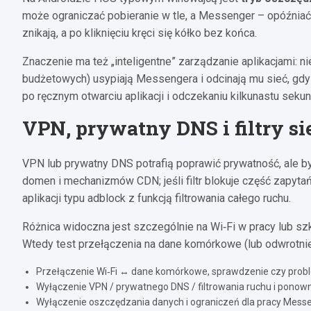
może ograniczać pobieranie w tle, a Messenger – opóźniać ł
znikają, a po kliknięciu kręci się kółko bez końca.
Znaczenie ma też „inteligentne” zarządzanie aplikacjami: n
budżetowych) usypiają Messengera i odcinają mu sieć, gdy 
po ręcznym otwarciu aplikacji i odczekaniu kilkunastu sekun
VPN, prywatny DNS i filtry s
VPN lub prywatny DNS potrafią poprawić prywatność, ale b
domen i mechanizmów CDN; jeśli filtr blokuje część zapytań,
aplikacji typu adblock z funkcją filtrowania całego ruchu.
Różnica widoczna jest szczególnie na Wi‑Fi w pracy lub s
Wtedy test przełączenia na dane komórkowe (lub odwrotnie) 
Przełączenie Wi‑Fi ↔ dane komórkowe, sprawdzenie czy problem
Wyłączenie VPN / prywatnego DNS / filtrowania ruchu i ponow
Wyłączenie oszczędzania danych i ograniczeń dla pracy Messen