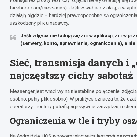
Pomaga też prosty test: czy zdjęcia nie wyświetlają się ró
facebook.com/messages). Jeśli w webie działają, a w aplikacj
działają nigdzie – bardziej prawdopodobne są ograniczeni
uszkodzony plik u nadawcy.
Jeśli zdjęcia nie ładują się ani w aplikacji, ani w 
(serwery, konto, uprawnienia, ograniczenia), a ni
Sieć, transmisja danych i 
najczęstszy cichy sabotaż
Messenger jest wrażliwy na niestabilne połączenie: zdjęcia 
osobno, pełny plik osobno). W praktyce oznacza to, że czat
operatorzy i routery potrafią agresywnie zarządzać ruchem (
Ograniczenia w tle i tryby o
Na Androidzie i iOS typowym winowajcą jest
tryb oszczęd