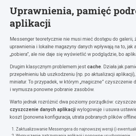
Uprawnienia, pamięć podr
aplikacji
Messenger teoretycznie nie musi mieć dostępu do galerii,
uprawnienia i lokalne magazyny danych wpływają na to, jak apl
„pobiera”, ale nie daje się wyświetlić w podglądzie, bo apli
Drugim klasycznym problemem jest
cache
. Działa jak pam
przepełnieniu lub uszkodzeniu (np. po aktualizacji aplikac
miniatur. To przypadek, w którym „magiczne” czyszczenie 
i wymusza ponowne pobranie zasobów.
Warto jednak rozróżnić dwa poziomy porządków: czyszczen
czyszczenie danych aplikacji
wylogowuje i usuwa ustawieni
koszt (ponowna konfiguracja, utrata pobranych plików offli
Zaktualizowanie Messengera do najnowszej wersji (i ewentualni
Wymuszenie zatrzymania aplikacji i ponowne uruchomienie.