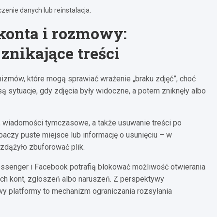
enie danych lub reinstalacja.
konta i rozmowy:
znikające treści
izmów, które mogą sprawiać wrażenie „braku zdjęć”, choć
są sytuacje, gdy zdjęcia były widoczne, a potem zniknęły albo
), wiadomości tymczasowe, a także usuwanie treści po
baczy puste miejsce lub informację o usunięciu – w
e zdążyło zbuforować plik.
essenger i Facebook potrafią blokować możliwość otwierania
ych kont, zgłoszeń albo naruszeń. Z perspektywy
wy platformy to mechanizm ograniczania rozsyłania