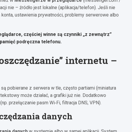
wnież w
Messengerze w przeglądarce
(messenger.com /
i nie – źródło jest lokalne (aplikacja/telefon). Jeśli nie
a konta, ustawienia prywatności, problemy serwerowe albo
przeglądarce, częściej winne są czynniki „z zewnątrz”
e pamięć podręczna telefonu.
„oszczędzanie” internetu –
są pobierane z serwera w tle, często partiami (miniatura
 tekstowy może działać, a grafiki już nie. Dodatkowo
np. przełączanie pasm Wi‑Fi, filtracja DNS, VPN).
szczędzania danych
zania danych
w systemie albo w samej aplikacji. System