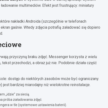
adowanie multimediów. Efekt jest frustrujący: miniatury
iektóre nakładki Androida (szczególnie w telefonach
ekran gaśnie. Wtedy zdjęcia potrafią załadować się dopiero
d.
ieciowe
ywają przyczyną braku zdjęć. Messenger korzysta z wielu
 tekst przechodzi, a obraz już nie. Podobnie działa część
zkole: dostęp do niektórych zasobów może być ograniczany.
jest bardziej miarodajny niż wielokrotne reinstalacje.
 „idzie” za siecią.
na próba załadowania zdjęć.
gera w tle (systemowe ustawienia baterii).