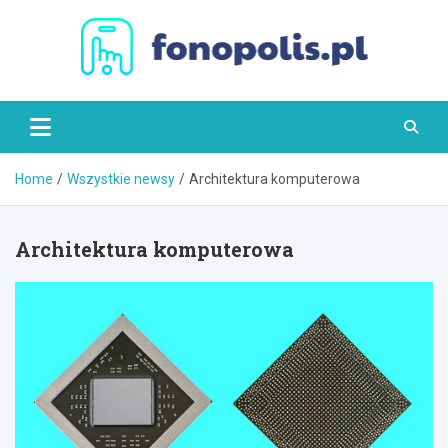
Skip
to
content
Fonopolis.pl
Home
Wszystkie newsy
Architektura komputerowa
Architektura komputerowa