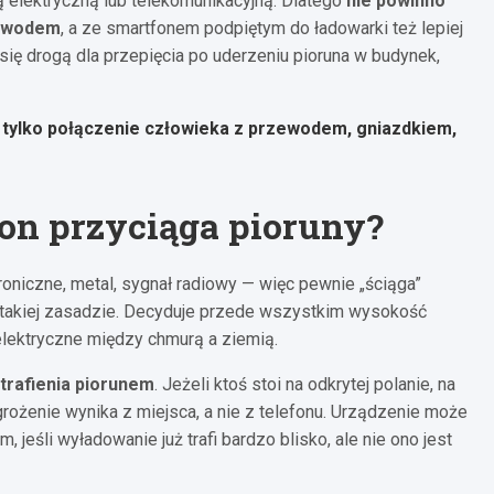
ją elektryczną lub telekomunikacyjną. Dlatego
nie powinno
zewodem
, a ze smartfonem podpiętym do ładowarki też lepiej
ię drogą dla przepięcia po uderzeniu pioruna w budynek,
, tylko połączenie człowieka z przewodem, gniazdkiem,
efon przyciąga pioruny?
roniczne, metal, sygnał radiowy — więc pewnie „ściąga”
a takiej zasadzie. Decyduje przede wszystkim wysokość
elektryczne między chmurą a ziemią.
 trafienia piorunem
. Jeżeli ktoś stoi na odkrytej polanie, na
grożenie wynika z miejsca, a nie z telefonu. Urządzenie może
eśli wyładowanie już trafi bardzo blisko, ale nie ono jest