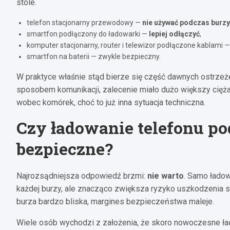
stole.
telefon stacjonarny przewodowy —
nie używać podczas burzy
smartfon podłączony do ładowarki —
lepiej odłączyć
,
komputer stacjonarny, router i telewizor podłączone kablami 
smartfon na baterii — zwykle bezpieczny.
W praktyce właśnie stąd bierze się część dawnych ostrz
sposobem komunikacji, zalecenie miało dużo większy cięża
wobec komórek, choć to już inna sytuacja techniczna.
Czy ładowanie telefonu po
bezpieczne?
Najrozsądniejsza odpowiedź brzmi:
nie warto
. Samo ładow
każdej burzy, ale znacząco zwiększa ryzyko uszkodzenia sprz
burza bardzo bliska, margines bezpieczeństwa maleje.
Wiele osób wychodzi z założenia, że skoro nowoczesne ład