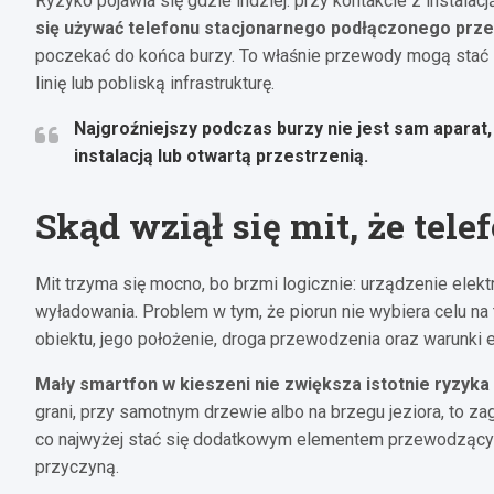
Ryzyko pojawia się gdzie indziej: przy kontakcie z instalac
się używać telefonu stacjonarnego podłączonego pr
poczekać do końca burzy. To właśnie przewody mogą stać s
linię lub pobliską infrastrukturę.
Najgroźniejszy podczas burzy nie jest sam aparat
instalacją lub otwartą przestrzenią.
Skąd wziął się mit, że tel
Mit trzyma się mocno, bo brzmi logicznie: urządzenie elekt
wyładowania. Problem w tym, że piorun nie wybiera celu n
obiektu, jego położenie, droga przewodzenia oraz warunki 
Mały smartfon w kieszeni nie zwiększa istotnie ryzyka
grani, przy samotnym drzewie albo na brzegu jeziora, to za
co najwyżej stać się dodatkowym elementem przewodzącym, j
przyczyną.