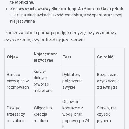
telefoniczne.
Zestaw słuchawkowy Bluetooth
, np.
AirPods
lub
Galaxy Buds
– jeśli na słuchawkach jakość jest dobra, sieć operatora raczej
nie jest winna.
Poniższa tabela pomaga podjąć decyzję, czy wystarczy
czyszczenie, czy potrzebny jest serwis.
Najczęstsza
Objaw
Test
Co robić
przyczyna
Kurz w
Bardzo
Dyktafon,
Bezpieczne
dolnym
cichy głos w
połączenie
czyszczenie
otworze
rozmowach
zwykłe
z zewnątrz
mikrofonu
Objaw po
Dźwięk
Wilgoć lub
kontakcie z
Serwis, nie
trzeszczy
korozja
wodą, brak
czyścić
po zalaniu
modułu
poprawy po 24
płynem
h