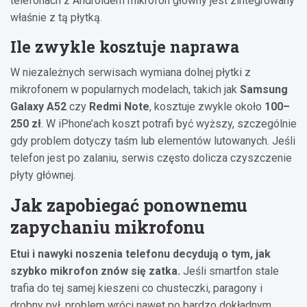
telefonach z Androidem mikrofon główny jest zintegrowany
właśnie z tą płytką.
Ile zwykle kosztuje naprawa
W niezależnych serwisach wymiana dolnej płytki z
mikrofonem w popularnych modelach, takich jak
Samsung
Galaxy A52
czy
Redmi Note
, kosztuje zwykle około
100–
250 zł
. W iPhone’ach koszt potrafi być wyższy, szczególnie
gdy problem dotyczy taśm lub elementów lutowanych. Jeśli
telefon jest po zalaniu, serwis często dolicza czyszczenie
płyty głównej.
Jak zapobiegać ponownemu
zapychaniu mikrofonu
Etui i nawyki noszenia telefonu decydują o tym, jak
szybko mikrofon znów się zatka.
Jeśli smartfon stale
trafia do tej samej kieszeni co chusteczki, paragony i
drobny pył, problem wróci nawet po bardzo dokładnym