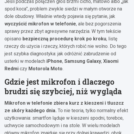
Jeśli podczas połączeń głos brzmi cicho, matowo albo „jak
spod koca”, problem zwykle siedzi w małym otworze na
dole obudowy. Właśnie wtedy pojawia się pytanie, jak
wyczyścić mikrofon w telefonie
, ale bez pogorszenia
sprawy przez zbyt agresywne narzędzia. W tym tekście
opisano
bezpieczną procedurę krok po kroku
, listę
rzeczy do użycia i rzeczy, których robić nie wolno. Do tego
jest szybka diagnostyka: jak odróżnić zabrudzenie od
usterki w modelach
iPhone
,
Samsung Galaxy
,
Xiaomi
Redmi
czy
Motorola Moto
.
Gdzie jest mikrofon i dlaczego
brudzi się szybciej, niż wygląda
Mikrofon w telefonie zbiera kurz z kieszeni i tłuszcz
ze skóry każdego dnia.
To nie teoria, tylko normalny efekt
użytkowania: smartfon ląduje w kieszeni spodni, torebce,
uchwycie samochodowym i na stole. W wielu modelach
główny mikrofon znajduje się przy dolnej krawędzi, obok