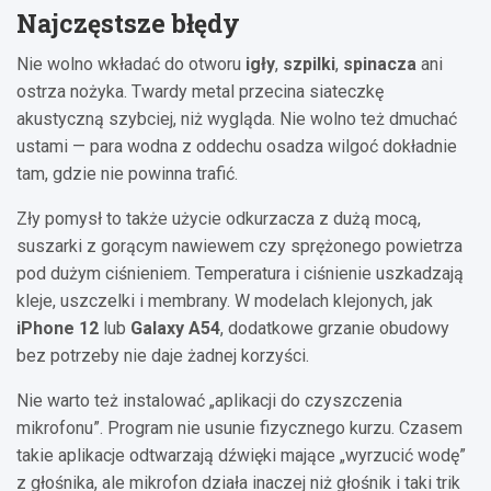
Najczęstsze błędy
Nie wolno wkładać do otworu
igły
,
szpilki
,
spinacza
ani
ostrza nożyka. Twardy metal przecina siateczkę
akustyczną szybciej, niż wygląda. Nie wolno też dmuchać
ustami — para wodna z oddechu osadza wilgoć dokładnie
tam, gdzie nie powinna trafić.
Zły pomysł to także użycie odkurzacza z dużą mocą,
suszarki z gorącym nawiewem czy sprężonego powietrza
pod dużym ciśnieniem. Temperatura i ciśnienie uszkadzają
kleje, uszczelki i membrany. W modelach klejonych, jak
iPhone 12
lub
Galaxy A54
, dodatkowe grzanie obudowy
bez potrzeby nie daje żadnej korzyści.
Nie warto też instalować „aplikacji do czyszczenia
mikrofonu”. Program nie usunie fizycznego kurzu. Czasem
takie aplikacje odtwarzają dźwięki mające „wyrzucić wodę”
z głośnika, ale mikrofon działa inaczej niż głośnik i taki trik