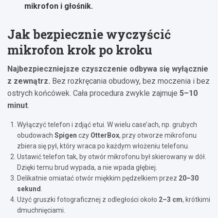
mikrofon i głośnik.
Jak bezpiecznie wyczyścić
mikrofon krok po kroku
Najbezpieczniejsze czyszczenie odbywa się wyłącznie
z zewnątrz.
Bez rozkręcania obudowy, bez moczenia i bez
ostrych końcówek. Cała procedura zwykle zajmuje
5–10
minut
.
Wyłączyć telefon i zdjąć etui. W wielu case’ach, np. grubych
obudowach
Spigen
czy
OtterBox
, przy otworze mikrofonu
zbiera się pył, który wraca po każdym włożeniu telefonu.
Ustawić telefon tak, by otwór mikrofonu był skierowany w dół.
Dzięki temu brud wypada, a nie wpada głębiej.
Delikatnie omiatać otwór miękkim pędzelkiem przez
20–30
sekund
.
Użyć gruszki fotograficznej z odległości około
2–3 cm
, krótkimi
dmuchnięciami.