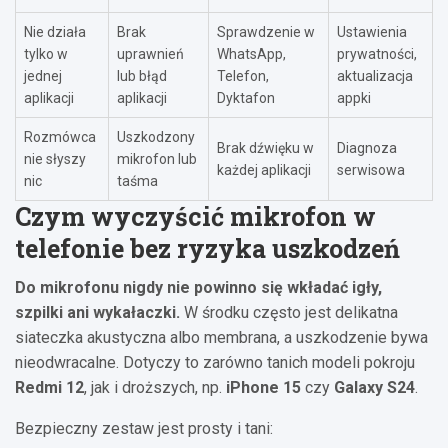
Nie działa
Brak
Sprawdzenie w
Ustawienia
tylko w
uprawnień
WhatsApp,
prywatności,
jednej
lub błąd
Telefon,
aktualizacja
aplikacji
aplikacji
Dyktafon
appki
Rozmówca
Uszkodzony
Brak dźwięku w
Diagnoza
nie słyszy
mikrofon lub
każdej aplikacji
serwisowa
nic
taśma
Czym wyczyścić mikrofon w
telefonie bez ryzyka uszkodzeń
Do mikrofonu nigdy nie powinno się wkładać igły,
szpilki ani wykałaczki.
W środku często jest delikatna
siateczka akustyczna albo membrana, a uszkodzenie bywa
nieodwracalne. Dotyczy to zarówno tanich modeli pokroju
Redmi 12
, jak i droższych, np.
iPhone 15
czy
Galaxy S24
.
Bezpieczny zestaw jest prosty i tani: