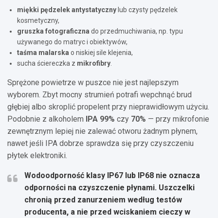
miękki pędzelek antystatyczny
lub czysty pędzelek
kosmetyczny,
gruszka fotograficzna
do przedmuchiwania, np. typu
używanego do matryc i obiektywów,
taśma malarska
o niskiej sile klejenia,
sucha ściereczka z
mikrofibry
.
Sprężone powietrze w puszce nie jest najlepszym
wyborem. Zbyt mocny strumień potrafi wepchnąć brud
głębiej albo skroplić propelent przy nieprawidłowym użyciu.
Podobnie z alkoholem
IPA 99%
czy
70%
— przy mikrofonie
zewnętrznym lepiej nie zalewać otworu żadnym płynem,
nawet jeśli IPA dobrze sprawdza się przy czyszczeniu
płytek elektroniki.
Wodoodporność klasy
IP67
lub
IP68
nie oznacza
odporności na czyszczenie płynami. Uszczelki
chronią przed zanurzeniem według testów
producenta, a nie przed wciskaniem cieczy w