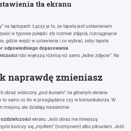
stawienia tła ekranu
 na laptopach. Łączy je to, że tapeta jest ustawieniem
wpaść w typowe pułapki: zły rozmiar zdjęcia, rozciągnięcie
ie, gdzie wejść w ustawienia i co wybrać, żeby tapeta
ór odpowiedniego dopasowania
elczości
robi większą różnicę niż samo „ładne zdjęcie”. Na
tak naprawdę zmieniasz
yli obraz widoczny „pod ikonami” na głównym ekranie
nie to samo co tło w przeglądarce czy w komunikatorze. W
miejscu, ale działają niezależnie.
rozdzielczości
ekranu. Jeśli obraz ma mniejszą
często kończy się „mydłem” (rozmyciem) albo pikselami. Jeśli