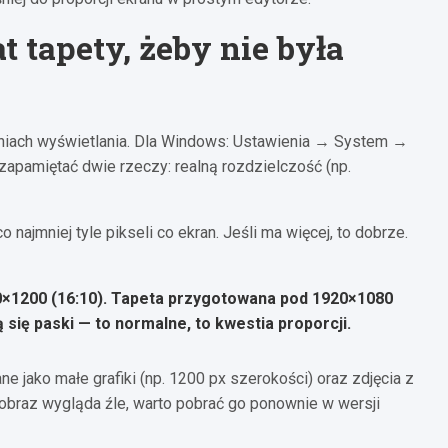
t tapety, żeby nie była
niach wyświetlania. Dla Windows: Ustawienia → System →
apamiętać dwie rzeczy: realną rozdzielczość (np.
najmniej tyle pikseli co ekran. Jeśli ma więcej, to dobrze.
0×1200
(16:10). Tapeta przygotowana pod 1920×1080
 się paski — to normalne, to kwestia proporcji.
e jako małe grafiki (np. 1200 px szerokości) oraz zdjęcia z
 obraz wygląda źle, warto pobrać go ponownie w wersji