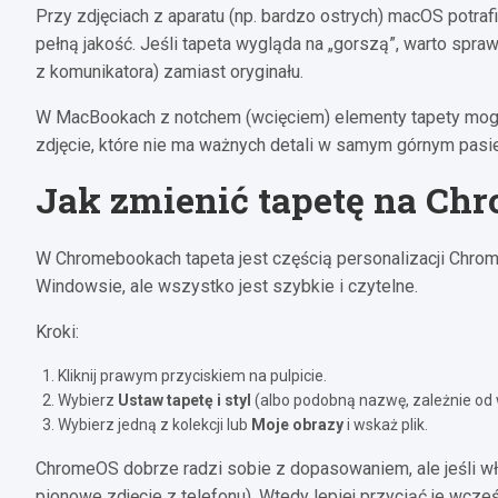
Przy zdjęciach z aparatu (np. bardzo ostrych) macOS potra
pełną jakość. Jeśli tapeta wygląda na „gorszą”, warto spra
z komunikatora) zamiast oryginału.
W MacBookach z notchem (wcięciem) elementy tapety mogą 
zdjęcie, które nie ma ważnych detali w samym górnym pasie
Jak zmienić tapetę na C
W Chromebookach tapeta jest częścią personalizacji ChromeO
Windowsie, ale wszystko jest szybkie i czytelne.
Kroki:
Kliknij prawym przyciskiem na pulpicie.
Wybierz
Ustaw tapetę i styl
(albo podobną nazwę, zależnie od w
Wybierz jedną z kolekcji lub
Moje obrazy
i wskaż plik.
ChromeOS dobrze radzi sobie z dopasowaniem, ale jeśli włas
pionowe zdjęcie z telefonu). Wtedy lepiej przyciąć je wcze