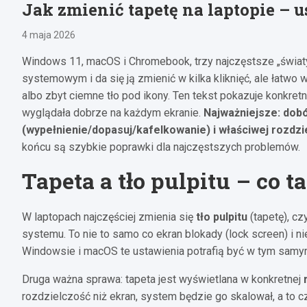
Jak zmienić tapetę na laptopie – u
4 maja 2026
Windows 11, macOS i Chromebook, trzy najczęstsze „światy”
systemowym i da się ją zmienić w kilka kliknięć, ale łatwo 
albo zbyt ciemne tło pod ikony. Ten tekst pokazuje konkretn
wyglądała dobrze na każdym ekranie.
Najważniejsze: dob
(wypełnienie/dopasuj/kafelkowanie) i właściwej rozdzi
końcu są szybkie poprawki dla najczęstszych problemów.
Tapeta a tło pulpitu – co 
W laptopach najczęściej zmienia się
tło pulpitu
(tapetę), cz
systemu. To nie to samo co ekran blokady (lock screen) i 
Windowsie i macOS te ustawienia potrafią być w tym samym 
Druga ważna sprawa: tapeta jest wyświetlana w konkretnej
rozdzielczość niż ekran, system będzie go skalował, a to 