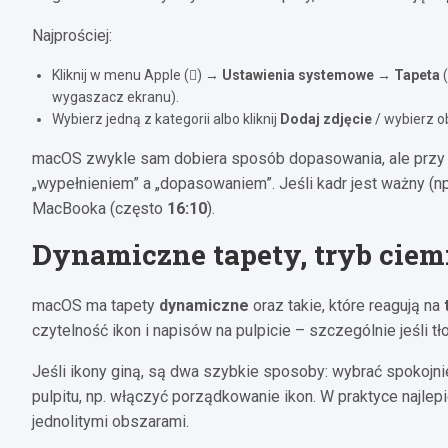
Najprościej:
Kliknij w menu Apple () →
Ustawienia systemowe
→
Tapeta
(
wygaszacz ekranu).
Wybierz jedną z kategorii albo kliknij
Dodaj zdjęcie
/ wybierz ob
macOS zwykle sam dobiera sposób dopasowania, ale przy 
„wypełnieniem” a „dopasowaniem”. Jeśli kadr jest ważny (np.
MacBooka (często
16:10
).
Dynamiczne tapety, tryb ciem
macOS ma tapety
dynamiczne
oraz takie, które reagują na
czytelność ikon i napisów na pulpicie – szczególnie jeśli tł
Jeśli ikony giną, są dwa szybkie sposoby: wybrać spokojnie
pulpitu, np. włączyć porządkowanie ikon. W praktyce najlep
jednolitymi obszarami.