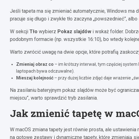
Jeśli tapeta ma się zmieniać automatycznie, Windows ma do
pracuje się długo i zwykłe tło zaczyna „powszednieć”, alb
W sekcji
Tło
wybierz
Pokaz slajdów
i wskaż folder. Dobrz
podobnym formacie (np. wszystkie 16:10), bo wtedy kolejne 
Warto zwrócić uwagę na dwie opcje, które potrafią zaskocz
Zmieniaj obraz co
– im krótszy interwał, tym częściej system 
laptopach bywa odczuwalne).
Mieszaj kolejność
– przy dużej liczbie zdjęć daje wrażenie „św
Na zasilaniu bateryjnym pokaz slajdów może być ograniczan
miejscu”, warto sprawdzić tryb zasilania.
Jak zmienić tapetę w mac
W macOS zmiana tapety jest równie prosta, ale ustawienia 
na gotowe zestawy i dynamiczne tapety, które zmieniają się