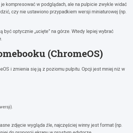
fi je kompresować w podglądach, ale na pulpicie zwykle widać
wdzić, czy nie ustawiono przypadkiem wersji miniaturowej (np.
być optycznie „ucięte” na górze. Wtedy lepiej wybrać
.
hromebooku (ChromeOS)
S i zmienia się ją z poziomu pulpitu. Opcji jest mniej niż w
ersji).
ne zdjęcie wygląda źle, najczęściej winny jest format (np.
śniej do proporcji ekranu w prostym edytorze.