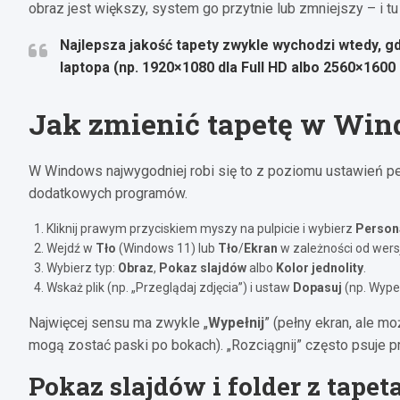
obraz jest większy, system go przytnie lub zmniejszy – i 
Najlepsza jakość tapety zwykle wychodzi wtedy, g
laptopa (np.
1920×1080
dla Full HD albo
2560×1600
Jak zmienić tapetę w Win
W Windows najwygodniej robi się to z poziomu ustawień per
dodatkowych programów.
Kliknij prawym przyciskiem myszy na pulpicie i wybierz
Persona
Wejdź w
Tło
(Windows 11) lub
Tło
/
Ekran
w zależności od wersj
Wybierz typ:
Obraz
,
Pokaz slajdów
albo
Kolor jednolity
.
Wskaż plik (np. „Przeglądaj zdjęcia”) i ustaw
Dopasuj
(np. Wypeł
Najwięcej sensu ma zwykle „
Wypełnij
” (pełny ekran, ale mo
mogą zostać paski po bokach). „Rozciągnij” często psuje pro
Pokaz slajdów i folder z tapet