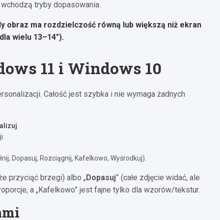
tu wchodzą tryby dopasowania.
dy obraz ma rozdzielczość równą lub większą niż ekran
dla wielu 13–14″).
dows 11 i Windows 10
sonalizacji. Całość jest szybka i nie wymaga żadnych
lizuj
.
i.
nij, Dopasuj, Rozciągnij, Kafelkowo, Wyśrodkuj).
że przyciąć brzegi) albo „
Dopasuj
” (całe zdjęcie widać, ale
porcje, a „Kafelkowo” jest fajne tylko dla wzorów/tekstur.
ami