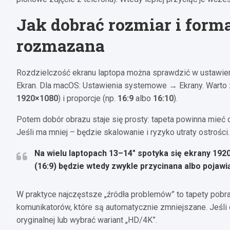
Jak dobrać rozmiar i forma
rozmazana
Rozdzielczość ekranu laptopa można sprawdzić w ustawie
Ekran. Dla macOS: Ustawienia systemowe → Ekrany. Warto z
1920×1080
) i proporcje (np.
16:9
albo
16:10
).
Potem dobór obrazu staje się prosty: tapeta powinna mieć co 
Jeśli ma mniej – będzie skalowanie i ryzyko utraty ostrości.
Na wielu laptopach 13–14″ spotyka się ekrany
192
(16:9) będzie wtedy zwykle przycinana albo pojawią
W praktyce najczęstsze „źródła problemów” to tapety pobran
komunikatorów, które są automatycznie zmniejszane. Jeśli
oryginalnej lub wybrać wariant „HD/4K”.