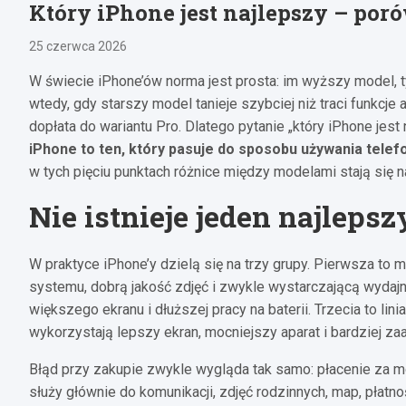
Który iPhone jest najlepszy – por
25 czerwca 2026
W świecie iPhone’ów norma jest prosta: im wyższy model, t
wtedy, gdy starszy model tanieje szybciej niż traci funkcj
dopłata do wariantu Pro. Dlatego pytanie „który iPhone jest
iPhone to ten, który pasuje do sposobu używania telefon
w tych pięciu punktach różnice między modelami stają się 
Nie istnieje jeden najleps
W praktyce iPhone’y dzielą się na trzy grupy. Pierwsza to
systemu, dobrą jakość zdjęć i zwykle wystarczającą wydajn
większego ekranu i dłuższej pracy na baterii. Trzecia to lini
wykorzystają lepszy ekran, mocniejszy aparat i bardziej z
Błąd przy zakupie zwykle wygląda tak samo: płacenie za mo
służy głównie do komunikacji, zdjęć rodzinnych, map, płatno