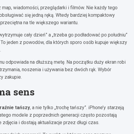
 map, wiadomości, przeglądarki i filmów. Nie każdy tego
i obsługiwać się jedną ręką. Wtedy bardziej kompaktowy
 przeciętna na tle większego wariantu.
wytrzymuje cały dzień” a „trzeba go podładować po południu”
To jeden z powodów, dla których sporo osób kupuje większy
.
emu odpowiada na dłuższą metę. Na początku duży ekran robi
a trzymania, noszenia i używania bez dwóch rąk. Wybór
zy zakupie.
ma sens
raźnie tańszy
, a nie tylko „trochę tańszy”. iPhone’y starzeją
dlatego modele z poprzednich generacji często pozostają
zdjęcia i dostają aktualizacje przez długi czas.