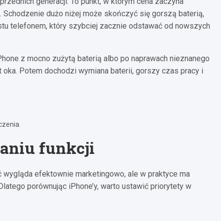
rzednich generacji. To punkt, w którym cena zaczyna
 Schodzenie dużo niżej może skończyć się gorszą baterią,
tu telefonem, który szybciej zacznie odstawać od nowszych
 iPhone z mocno zużytą baterią albo po naprawach nieznanego
t oka. Potem dochodzi wymiana baterii, gorszy czas pracy i
czenia.
aniu funkcji
ść wygląda efektownie marketingowo, ale w praktyce ma
latego porównując iPhone’y, warto ustawić priorytety w