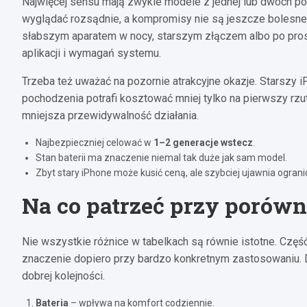
Najwięcej sensu mają zwykle modele z jednej lub dwóch pop
wyglądać rozsądnie, a kompromisy nie są jeszcze bolesne.
słabszym aparatem w nocy, starszym złączem albo po pros
aplikacji i wymagań systemu.
Trzeba też uważać na pozornie atrakcyjne okazje. Starszy
pochodzenia potrafi kosztować mniej tylko na pierwszy rzu
mniejsza przewidywalność działania.
Najbezpieczniej celować w
1–2 generacje wstecz
.
Stan baterii ma znaczenie niemal tak duże jak sam model.
Zbyt stary iPhone może kusić ceną, ale szybciej ujawnia ograni
Na co patrzeć przy porówn
Nie wszystkie różnice w tabelkach są równie istotne. Czę
znaczenie dopiero przy bardzo konkretnym zastosowaniu. D
dobrej kolejności.
Bateria
– wpływa na komfort codziennie.