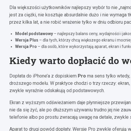
Dla większości użytkowników najlepszy wybór to nie „najmo
jest za ciężki, nie kosztuje absurdalnie dużo i nie wymaga 
przez kilka lat, a nie robić wrażenie tylko w dniu odbioru 
Model podstawowy
– najlepszy balans ceny, wydajności i jakoś
Wersja Plus
– dla tych, którzy chcą większego ekranu i mocniejs
Wersja Pro
– dla osób, które wykorzystają aparat, ekran i fun
Kiedy warto dopłacić do we
Dopłata do iPhone’a z dopiskiem
Pro
ma sens tylko wtedy, 
droższego modelu. W praktyce chodzi o trzy rzeczy: ekran, 
zwykle wyraźnie odskakują od podstawowych.
Ekran z wyższym odświeżaniem daje płynniejsze przewijanie 
nie da się żyć, ale po dłuższym używaniu trudno jej nie zauw
telefonie albo po prostu zwracają uwagę na detale, zwykle 
Aparat to drugi powód dopłaty. Wersje Pro zwykle oferują 