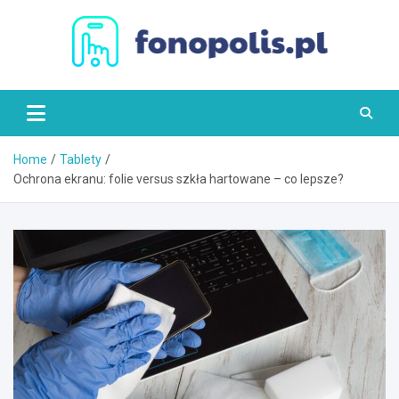
Skip
to
content
Fonopolis.pl
Home
Tablety
Ochrona ekranu: folie versus szkła hartowane – co lepsze?