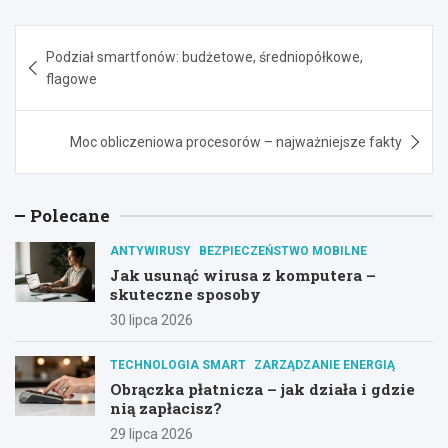
Nawigacja
Podział smartfonów: budżetowe, średniopółkowe,
wpisu
flagowe
Moc obliczeniowa procesorów – najważniejsze fakty
Polecane
ANTYWIRUSY
BEZPIECZEŃSTWO MOBILNE
Jak usunąć wirusa z komputera –
skuteczne sposoby
30 lipca 2026
TECHNOLOGIA SMART
ZARZĄDZANIE ENERGIĄ
Obrączka płatnicza – jak działa i gdzie
nią zapłacisz?
29 lipca 2026