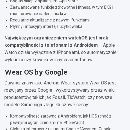
Bogaty sklep z aplikacjami App Store
Zaawansowane funkcje zdrowotne i fitness, w tym EKG i
monitorowanie natlenienia krwi
Regularne aktualizacje z nowymi funkcjami
Płynny i intuicyjny interfejs użytkownika
Największym ograniczeniem watchOS jest brak
kompatybilności z telefonami z Androidem
– Apple
Watch działa wyłącznie z iPhone’ami, co automatycznie
wyklucza użytkowników innych smartfonów.
Wear OS by Google
Dawniej znany jako Android Wear, system Wear OS jest
rozwijany przez Google i wykorzystywany przez wielu
producentów, takich jak Fossil, TicWatch, czy nowsze
modele Samsunga. Jego kluczowe cechy:
Kompatybilność zarówno z Androidem, jak i iOS (choć z
pewnymi ograniczeniami na iPhone’ach)
Głęboka integracja z usługami Google (Asystent Google,