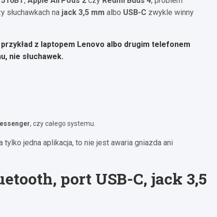
 510BT
,
Apple AirPods 2
czy
Redmi Buds 4
, problem
rzy słuchawkach na
jack 3,5 mm
albo
USB-C
zwykle winny
a przykład z laptopem
Lenovo
albo drugim telefonem
u, nie słuchawek.
essenger
, czy całego systemu.
tylko jedna aplikacja, to nie jest awaria gniazda ani
etooth, port USB-C, jack 3,5