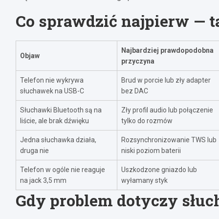
Co sprawdzić najpierw — t
Najbardziej prawdopodobna
Objaw
przyczyna
Telefon nie wykrywa
Brud w porcie lub zły adapter
słuchawek na USB-C
bez DAC
Słuchawki Bluetooth są na
Zły profil audio lub połączenie
liście, ale brak dźwięku
tylko do rozmów
Jedna słuchawka działa,
Rozsynchronizowanie TWS lub
druga nie
niski poziom baterii
Telefon w ogóle nie reaguje
Uszkodzone gniazdo lub
na jack 3,5 mm
wyłamany styk
Gdy problem dotyczy słuc