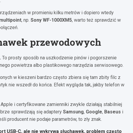
.
urządzeniach w promieniu kilku metrów i dopiero wtedy
multipoint
, np.
Sony WF-1000XM5
, warto też sprawdzić w
połączeń.
uchawek przewodowych
.
To prosty sposób na uszkodzenie pinów i pogorszenie
onego powietrza albo plastikowego narzędzia serwisowego.
onych w kieszeni bardzo często zbiera się tam zbity filc z
wtyk nie wszedł do końca. Efekt wygląda tak, jakby telefon w
Apple i certyfikowane zamienniki zwykle działają stabilniej
obrze sprawdzają się adaptery
Samsung
,
Google
,
Baseus
i
Jeśli producent nie podaje parametrów, to zły znak.
port USB-C, ale nie wykrywa słuchawek, problem często