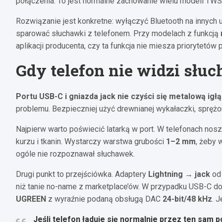
połączenia. To jest normalne zachowanie wielu modeli TWS
Rozwiązanie jest konkretne: wyłączyć Bluetooth na innych 
sparować słuchawki z telefonem. Przy modelach z funkcją
aplikacji producenta, czy ta funkcja nie miesza priorytetów 
Gdy telefon nie widzi sł
Portu USB-C i gniazda jack nie czyści się metalową igłą
problemu. Bezpieczniej użyć drewnianej wykałaczki, spręż
Najpierw warto poświecić latarką w port. W telefonach nosz
kurzu i tkanin. Wystarczy warstwa grubości
1–2 mm
, żeby 
ogóle nie rozpoznawał słuchawek.
Drugi punkt to przejściówka. Adaptery
Lightning → jack
od 
niż tanie no-name z marketplace’ów. W przypadku USB-C d
UGREEN
z wyraźnie podaną obsługą DAC
24-bit/48 kHz
. 
Jeśli telefon ładuje się normalnie przez ten sam 