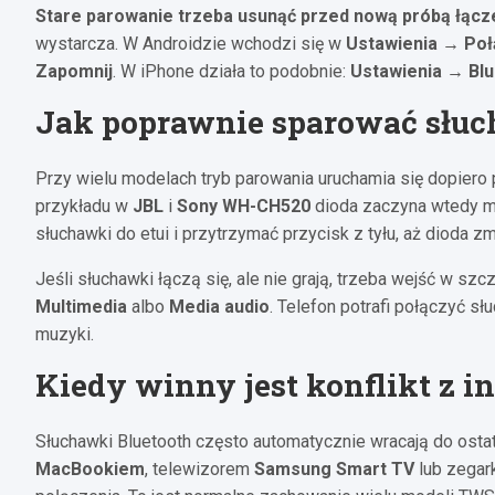
Stare parowanie trzeba usunąć przed nową próbą łącze
wystarcza. W Androidzie wchodzi się w
Ustawienia → Poł
Zapomnij
. W iPhone działa to podobnie:
Ustawienia → Blu
Jak poprawnie sparować słu
Przy wielu modelach tryb parowania uruchamia się dopiero
przykładu w
JBL
i
Sony WH-CH520
dioda zaczyna wtedy m
słuchawki do etui i przytrzymać przycisk z tyłu, aż dioda zm
Jeśli słuchawki łączą się, ale nie grają, trzeba wejść w szc
Multimedia
albo
Media audio
. Telefon potrafi połączyć s
muzyki.
Kiedy winny jest konflikt z 
Słuchawki Bluetooth często automatycznie wracają do ostat
MacBookiem
, telewizorem
Samsung Smart TV
lub zega