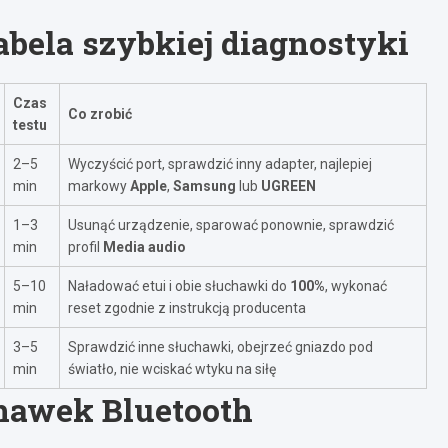
abela szybkiej diagnostyki
Czas
Co zrobić
testu
2–5
Wyczyścić port, sprawdzić inny adapter, najlepiej
min
markowy
Apple
,
Samsung
lub
UGREEN
1–3
Usunąć urządzenie, sparować ponownie, sprawdzić
min
profil
Media audio
5–10
Naładować etui i obie słuchawki do
100%
, wykonać
min
reset zgodnie z instrukcją producenta
3–5
Sprawdzić inne słuchawki, obejrzeć gniazdo pod
min
światło, nie wciskać wtyku na siłę
hawek Bluetooth