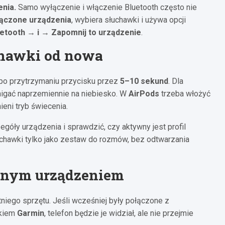
nia.
Samo wyłączenie i włączenie Bluetooth często nie
ączone urządzenia
, wybiera słuchawki i używa opcji
etooth → i → Zapomnij to urządzenie
.
chawki od nowa
 po przytrzymaniu przycisku przez
5–10 sekund
. Dla
igać naprzemiennie na niebiesko. W
AirPods
trzeba włożyć
ieni tryb świecenia.
zegóły urządzenia i sprawdzić, czy aktywny jest profil
łuchawki tylko jako zestaw do rozmów, bez odtwarzania
innym urządzeniem
niego sprzętu. Jeśli wcześniej były połączone z
rkiem
Garmin
, telefon będzie je widział, ale nie przejmie