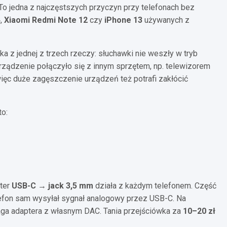
To jedna z najczęstszych przyczyn przy telefonach bez
4
,
Xiaomi Redmi Note 12
czy
iPhone 13
używanych z
z jednej z trzech rzeczy: słuchawki nie weszły w tryb
 urządzenie połączyło się z innym sprzętem, np. telewizorem
więc duże zagęszczenie urządzeń też potrafi zakłócić
o:
pter
USB-C → jack 3,5 mm
działa z każdym telefonem. Część
lefon sam wysyłał sygnał analogowy przez USB-C. Na
a adaptera z własnym DAC. Tania przejściówka za
10–20 zł