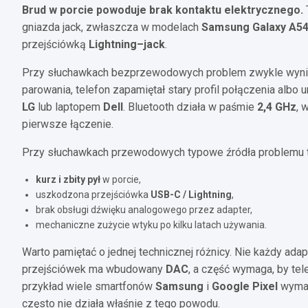
Brud w porcie powoduje brak kontaktu elektrycznego.
gniazda jack, zwłaszcza w modelach
Samsung Galaxy A5
przejściówką
Lightning–jack
.
Przy słuchawkach bezprzewodowych problem zwykle wynika 
parowania, telefon zapamiętał stary profil połączenia albo
LG
lub laptopem
Dell
. Bluetooth działa w paśmie
2,4 GHz
, 
pierwsze łączenie.
Przy słuchawkach przewodowych typowe źródła problemu t
kurz i zbity pył
w porcie,
uszkodzona przejściówka
USB-C / Lightning
,
brak obsługi dźwięku analogowego przez adapter,
mechaniczne zużycie wtyku po kilku latach używania.
Warto pamiętać o jednej technicznej różnicy. Nie każdy ada
przejściówek ma wbudowany
DAC
, a część wymaga, by te
przykład wiele smartfonów
Samsung
i
Google Pixel
wymag
często nie działa właśnie z tego powodu.