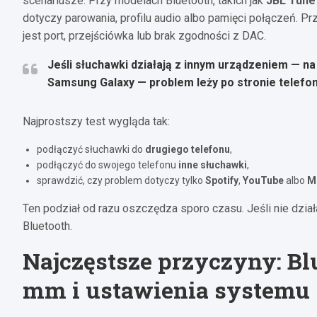
scenariusze. Przy modelach Bluetooth, takich jak
JBL Tune
dotyczy parowania, profilu audio albo pamięci połączeń. P
jest port, przejściówka lub brak zgodności z DAC.
Jeśli słuchawki działają z innym urządzeniem — n
Samsung Galaxy
— problem leży po stronie telefon
Najprostszy test wygląda tak:
podłączyć słuchawki do
drugiego telefonu
,
podłączyć do swojego telefonu
inne słuchawki
,
sprawdzić, czy problem dotyczy tylko
Spotify
,
YouTube
albo
M
Ten podział od razu oszczędza sporo czasu. Jeśli nie działa 
Bluetooth.
Najczęstsze przyczyny: Blu
mm i ustawienia systemu