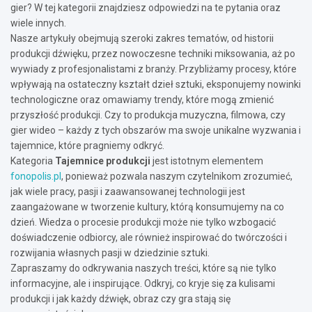
gier? W tej kategorii znajdziesz odpowiedzi na te pytania oraz
wiele innych.
Nasze artykuły obejmują szeroki zakres tematów, od historii
produkcji dźwięku, przez nowoczesne techniki miksowania, aż po
wywiady z profesjonalistami z branży. Przybliżamy procesy, które
wpływają na ostateczny kształt dzieł sztuki, eksponujemy nowinki
technologiczne oraz omawiamy trendy, które mogą zmienić
przyszłość produkcji. Czy to produkcja muzyczna, filmowa, czy
gier wideo – każdy z tych obszarów ma swoje unikalne wyzwania i
tajemnice, które pragniemy odkryć.
Kategoria
Tajemnice produkcji
jest istotnym elementem
fonopolis.pl
, ponieważ pozwala naszym czytelnikom zrozumieć,
jak wiele pracy, pasji i zaawansowanej technologii jest
zaangażowane w tworzenie kultury, którą konsumujemy na co
dzień. Wiedza o procesie produkcji może nie tylko wzbogacić
doświadczenie odbiorcy, ale również inspirować do twórczości i
rozwijania własnych pasji w dziedzinie sztuki.
Zapraszamy do odkrywania naszych treści, które są nie tylko
informacyjne, ale i inspirujące. Odkryj, co kryje się za kulisami
produkcji i jak każdy dźwięk, obraz czy gra stają się