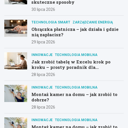
skuteczne sposoby
30 lipca 2026
TECHNOLOGIA SMART
ZARZĄDZANIE ENERGIĄ
Obrączka płatnicza – jak działa i gdzie
nią zapłacisz?
29 lipca 2026
INNOWACJE
TECHNOLOGIA MOBILNA
Jak zrobić tabelę w Excelu krok po
kroku – prosty poradnik dla
początkujących
28 lipca 2026
INNOWACJE
TECHNOLOGIA MOBILNA
Montaż kamer na domu – jak zrobić to
dobrze?
28 lipca 2026
INNOWACJE
TECHNOLOGIA MOBILNA
Montaż kamer na domu – jak zrobić to