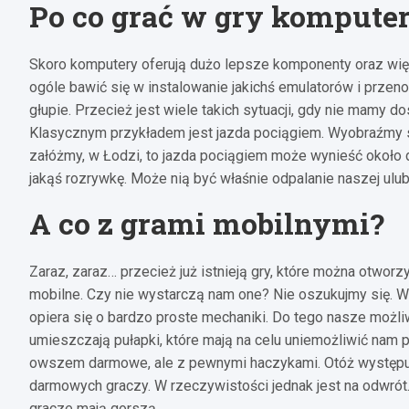
Po co grać w gry kompute
Skoro komputery oferują dużo lepsze komponenty oraz więk
ogóle bawić się w instalowanie jakichś emulatorów i przeno
głupie. Przecież jest wiele takich sytuacji, gdy nie mamy 
Klasycznym przykładem jest jazda pociągiem. Wyobraźmy s
załóżmy, w Łodzi, to jazda pociągiem może wynieść około 
jakąś rozrywkę. Może nią być właśnie odpalanie naszej ulu
A co z grami mobilnymi?
Zaraz, zaraz… przecież już istnieją gry, które można otwor
mobilne. Czy nie wystarczą nam one? Nie oszukujmy się. Wi
opiera się o bardzo proste mechaniki. Do tego nasze możl
umieszczają pułapki, które mają na celu uniemożliwić nam p
owszem darmowe, ale z pewnymi haczykami. Otóż występują
darmowych graczy. W rzeczywistości jednak jest na odwrót.
gracze mają gorszą.