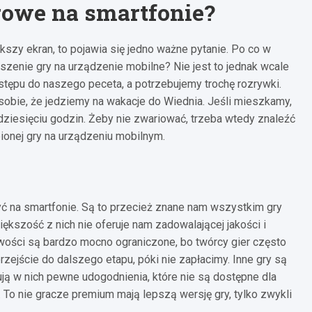
rowe na smartfonie?
szy ekran, to pojawia się jedno ważne pytanie. Po co w
szenie gry na urządzenie mobilne? Nie jest to jednak wcale
dostępu do naszego peceta, a potrzebujemy trochę rozrywki.
obie, że jedziemy na wakacje do Wiednia. Jeśli mieszkamy,
dziesięciu godzin. Żeby nie zwariować, trzeba wtedy znaleźć
bionej gry na urządzeniu mobilnym.
zyć na smartfonie. Są to przecież znane nam wszystkim gry
ększość z nich nie oferuje nam zadowalającej jakości i
iwości są bardzo mocno ograniczone, bo twórcy gier często
rzejście do dalszego etapu, póki nie zapłacimy. Inne gry są
 w nich pewne udogodnienia, które nie są dostępne dla
 To nie gracze premium mają lepszą wersję gry, tylko zwykli