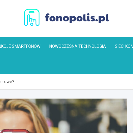
Fonopolis.pl
NKCJE SMARTFONÓW
NOWOCZESNA TECHNOLOGIA
SIECI K
uterowe?