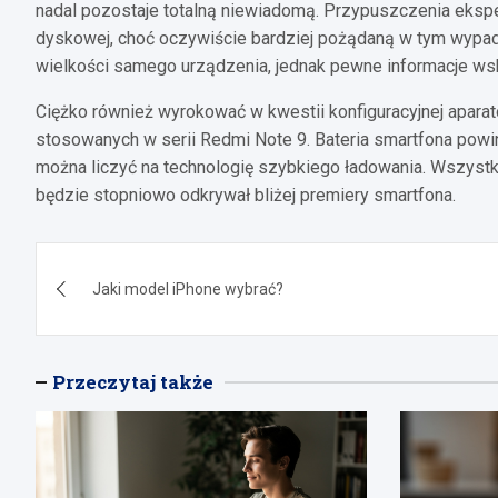
nadal pozostaje totalną niewiadomą. Przypuszczenia ekspe
dyskowej, choć oczywiście bardziej pożądaną w tym wypad
wielkości samego urządzenia, jednak pewne informacje wsk
Ciężko również wyrokować w kwestii konfiguracyjnej apara
stosowanych w serii Redmi Note 9. Bateria smartfona pow
można liczyć na technologię szybkiego ładowania. Wszystko
będzie stopniowo odkrywał bliżej premiery smartfona.
Nawigacja
Jaki model iPhone wybrać?
wpisu
Przeczytaj także