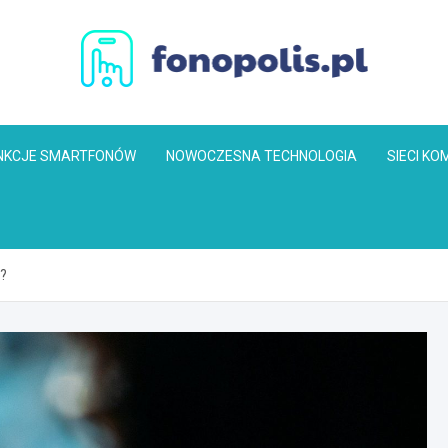
Fonopolis.pl
NKCJE SMARTFONÓW
NOWOCZESNA TECHNOLOGIA
SIECI K
e?